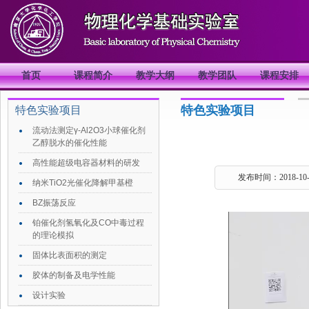
首页
课程简介
教学大纲
教学团队
课程安排
特色实验项目
特色实验项目
流动法测定γ-Al2O3小球催化剂
乙醇脱水的催化性能
高性能超级电容器材料的研发
发布时间：2018-10-
纳米TiO2光催化降解甲基橙
BZ振荡反应
铂催化剂氢氧化及CO中毒过程
的理论模拟
固体比表面积的测定
胶体的制备及电学性能
设计实验